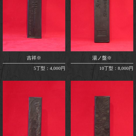
吉祥※
湯ノ盤※
5丁型
：
4,000円
10丁型
：
8,000円