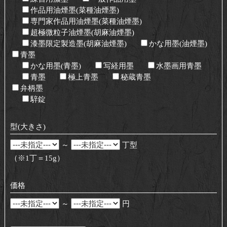
お問い合わせ
作品用油煙墨(菜種油煙墨)
専門家作品用油煙墨(菜種油煙墨)
超極微粒子油煙墨(胡麻油煙墨)
漆墨限定製造墨(胡麻油煙墨)
かな用墨(油煙墨)
青墨
かな用墨(青墨)
写経用墨
水墨画用青墨
青墨
極上青墨
秘蔵青墨
弁柄墨
騂錠
型(大きさ)
～
丁型
（※1丁＝15g）
価格
～
円