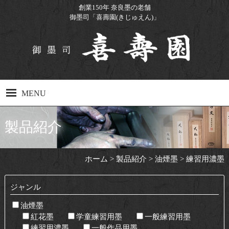
創業150年 奈良墨の老舗
御墨司「喜壽園(きじゅえん)」
MENU
ホーム
製品紹介
製品紹介
ホーム
>
製品紹介
>
油煙墨
>
練習用濃墨
製造工程
工場見学について
ジャンル
油煙墨
Q&A
紅花墨
学童練習用墨
一般練習用墨
練習用濃墨
一般作品用墨