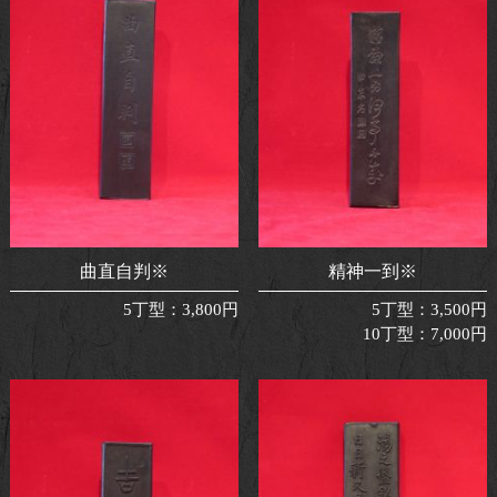
曲直自判※
精神一到※
5丁型
：
3,800円
5丁型
：
3,500円
10丁型
：
7,000円