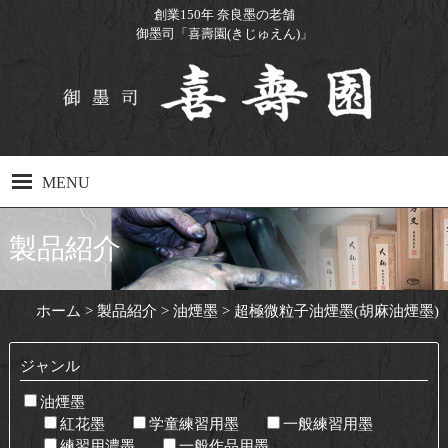
創業150年 奈良墨の老舗
御墨司「喜壽園(きじゅえん)」
MENU
ホーム
製品紹介
製品紹介
ホーム
>
製品紹介
>
油煙墨
>
超極微粒子油煙墨(胡麻油煙墨)
製造工程
工場見学について
ジャンル
油煙墨
Q&A
紅花墨
学童練習用墨
一般練習用墨
練習用濃墨
一般作品用墨