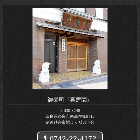
御墨司『喜壽園』
〒630-8248
奈良県奈良市西新在家町12
※近鉄奈良駅より 徒歩 7分