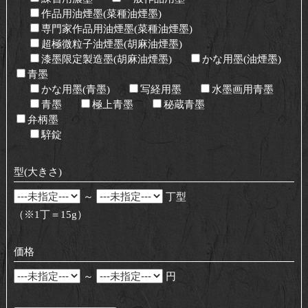
お問い合わせ
作品用油煙墨(菜種油煙墨)
専門家作品用油煙墨(菜種油煙墨)
超極微粒子油煙墨(胡麻油煙墨)
漆墨限定製造墨(胡麻油煙墨)
かな用墨(油煙墨)
青墨
かな用墨(青墨)
写経用墨
水墨画用青墨
青墨
極上青墨
秘蔵青墨
弁柄墨
騂錠
型(大きさ)
～
丁型
（※1丁＝15g）
価格
～
円