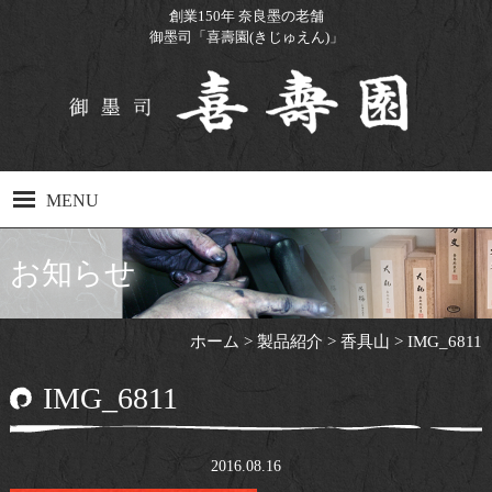
創業150年 奈良墨の老舗
御墨司「喜壽園(きじゅえん)」
MENU
ホーム
お知らせ
製品紹介
ホーム
>
製品紹介
>
香具山
>
IMG_6811
製造工程
IMG_6811
工場見学について
Q&A
2016.08.16