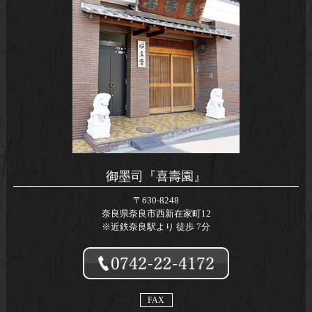
御墨司『喜壽園』
〒630-8248
奈良県奈良市西新在家町12
※近鉄奈良駅より 徒歩 7分
FAX