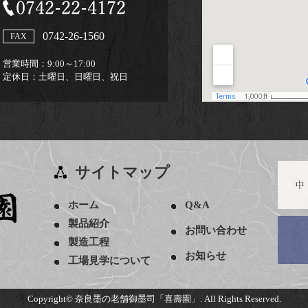
0742-26-1560
FAX
営業時間：
9:00～17:00
定休日：
土曜日、日曜日、祝日
サイトマップ
ホーム
Q&A
製品紹介
お問い合わせ
製造工程
お知らせ
工場見学について
Copyright©
奈良墨の老舗御墨司「喜壽園」.
All Rights Reserved.