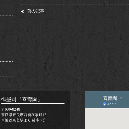
前の記事
御墨司『喜壽園』
〒630-8248
奈良県奈良市西新在家町12
※近鉄奈良駅より 徒歩 7分