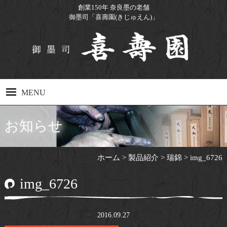
創業150年 奈良墨の老舗
御墨司「喜壽園(きじゅえん)」
MENU
ホーム
お知らせ
製品紹介
ホーム
>
製品紹介
>
瑞錦
>
img_6726
製造工程
img_6726
工場見学について
Q&A
2016.09.27