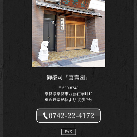
御墨司『喜壽園』
〒630-8248
奈良県奈良市西新在家町12
※近鉄奈良駅より 徒歩 7分
FAX