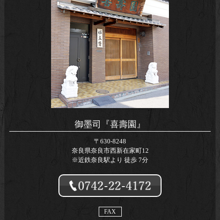
御墨司『喜壽園』
〒630-8248
奈良県奈良市西新在家町12
※近鉄奈良駅より 徒歩 7分
FAX