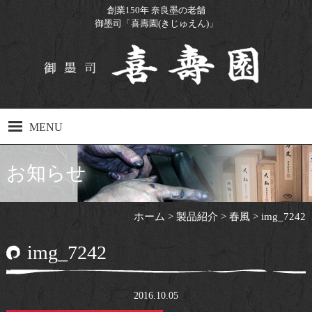
創業150年 奈良墨の老舗
御墨司「喜壽園(きじゅえん)」
MENU
ホーム
お知らせ
製品紹介
ホーム
>
製品紹介
>
春風
>
img_7242
製造工程
img_7242
工場見学について
Q&A
2016.10.05