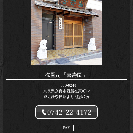
御墨司『喜壽園』
〒630-8248
奈良県奈良市西新在家町12
※近鉄奈良駅より 徒歩 7分
FAX