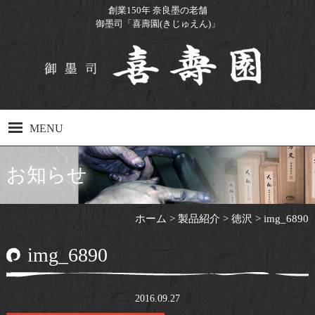
創業150年 奈良墨の老舗
御墨司「喜壽園(きじゅえん)」
MENU
ホーム
お知らせ
製品紹介
ホーム
>
製品紹介
>
徳沢
>
img_6890
製造工程
img_6890
工場見学について
Q&A
2016.09.27