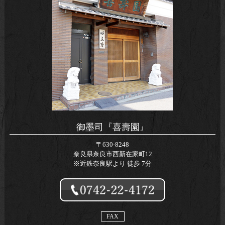
御墨司『喜壽園』
〒630-8248
奈良県奈良市西新在家町12
※近鉄奈良駅より 徒歩 7分
FAX