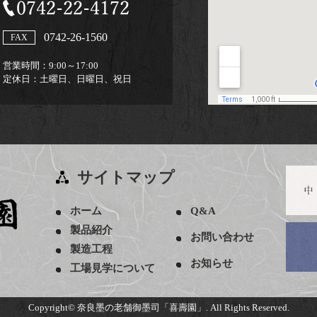
0742-26-1560
FAX
営業時間：
9:00～17:00
定休日：
土曜日、日曜日、祝日
サイトマップ
ホーム
Q&A
製品紹介
お問い合わせ
製造工程
お知らせ
工場見学について
Copyright©
奈良墨の老舗御墨司「喜壽園」.
All Rights Reserved.