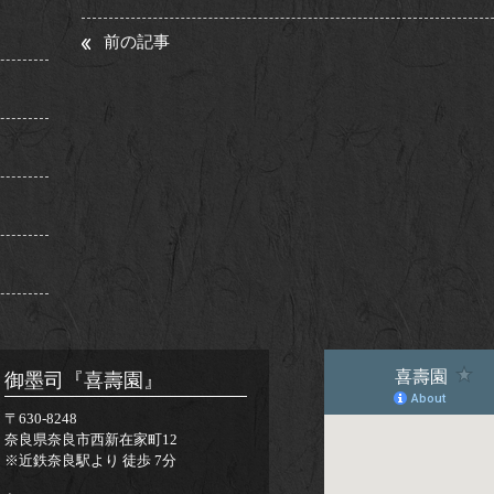
前の記事
御墨司『喜壽園』
〒630-8248
奈良県奈良市西新在家町12
※近鉄奈良駅より 徒歩 7分