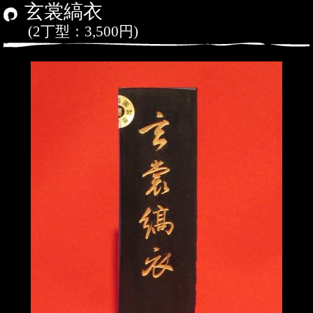
玄裳縞衣
(
2丁型
：
3,500円
)